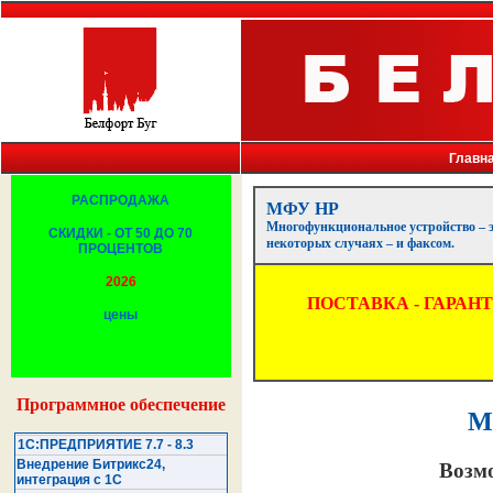
Белфорт, Брест, Беларусь, копировальная техника, факсы, принтеры, компьютеры, копир
Главн
РАСПРОДАЖА
МФУ HP
Многофункциональное устройство – эт
СКИДКИ - ОТ 50 ДО 70
некоторых случаях – и факсом.
ПРОЦЕНТОВ
2026
ПОСТАВКА - ГАРАН
цены
Программное обеспечение
М
1С:ПРЕДПРИЯТИЕ 7.7 - 8.3
Внедрение Битрикс24,
Возм
интеграция с 1С