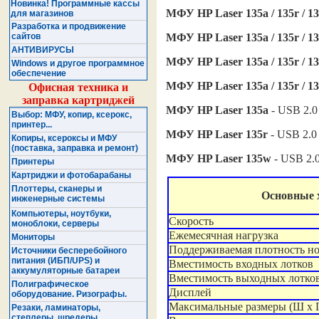
Новинка! Программные кассы
МФУ
HP Laser 135a / 135r / 1
для магазинов
Разработка и продвижение
МФУ
HP Laser 135a / 135r / 1
сайтов
АНТИВИРУСЫ
МФУ
HP Laser 135a / 135r / 1
Windows и другое программное
обеспечение
МФУ
HP Laser 135a / 135r / 1
Офисная техника и
заправка картриджей
МФУ
HP Laser 135a
- USB 2.0
Выбор: МФУ, копир, ксерокс,
принтер...
МФУ
HP Laser 135r
- USB 2.0
Копиры, ксероксы и МФУ
(поставка, заправка и ремонт)
МФУ
HP Laser 135w
- USB 2.0
Принтеры
Картриджи и фотобарабаны
Плоттеры, сканеры и
Основные
инженерные системы
Компьютеры, ноутбуки,
Скорость
моноблоки, серверы
Ежемесячная нагрузка
Мониторы
Поддерживаемая плотность н
Источники бесперебойного
питания (ИБП/UPS) и
Вместимость входных лотков
аккумуляторные батареи
Вместимость выходных лотко
Полиграфическое
Дисплей
оборудование. Ризографы.
Максимальные размеры (Ш x Г
Резаки, ламинаторы,
степлеры, шредеры ...