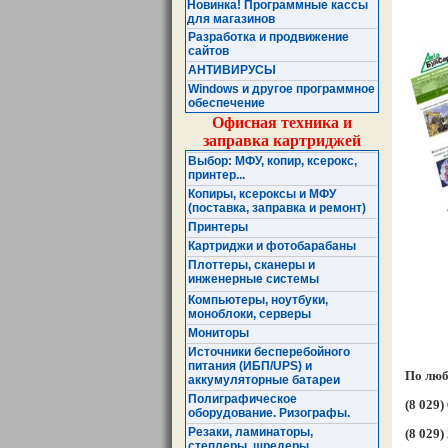
Новинка! Программные кассы
для магазинов
Разработка и продвижение
сайтов
АНТИВИРУСЫ
Windows и другое программное
обеспечение
Офисная техника и
заправка картриджей
Выбор: МФУ, копир, ксерокс,
принтер...
Копиры, ксероксы и МФУ
(поставка, заправка и ремонт)
Принтеры
Картриджи и фотобарабаны
Плоттеры, сканеры и
инженерные системы
Компьютеры, ноутбуки,
моноблоки, серверы
Мониторы
Источники бесперебойного
питания (ИБП/UPS) и
По люб
аккумуляторные батареи
Полиграфическое
(8 029)
оборудование. Ризографы.
Резаки, ламинаторы,
(8 029)
степлеры, шредеры ...