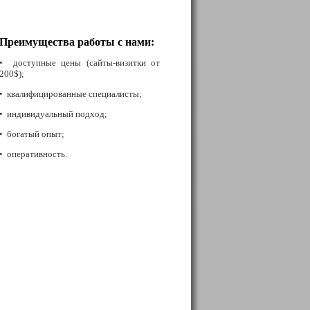
Преимущества работы с нами:
• доступные цены (сайты-визитки от
200$);
• квалифицированные специалисты;
• индивидуальный подход;
• богатый опыт;
• оперативность.