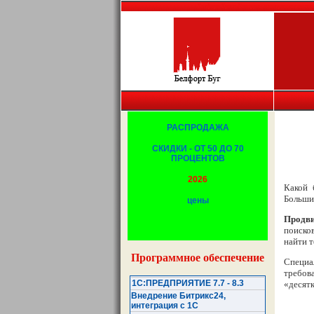
Белфорт, Брест, Беларусь, копировальная т
РАСПРОДАЖА
СКИДКИ - ОТ 50 ДО 70
ПРОЦЕНТОВ
2026
Какой 
Больши
цены
Продви
поиско
найти т
Программное обеспечение
Специ
требов
1С:ПРЕДПРИЯТИЕ 7.7 - 8.3
«десятк
Внедрение Битрикс24,
интеграция с 1С