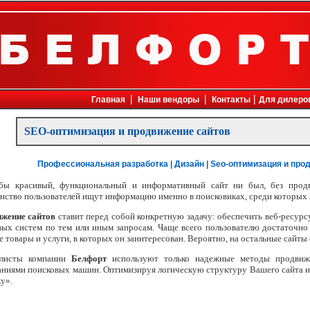
ехника, факсы, принтеры, компьютеры, копиры, копировальные аппараты, кондиционеры, офисная мебель, плоттеры, с
|
|
|
Главная
Наши вендоры
Контакты
Для дилеро
SEO-оптимизация и продвижение сайтов
Профессиональная разработка |
Дизайн |
Seo-оптимизация и про
бы красивый, функциональный и информативный сайт ни был, без прод
нство пользователей ищут информацию именно в поисковиках, среди которых 
жение сайтов
ставит перед собой конкретную задачу: обеспечить веб-ресур
вых систем по тем или иным запросам. Чаще всего пользователю достаточно
е товары и услуги, в которых он заинтересован. Вероятно, на остальные сайты о
алисты компании
Белфорт
используют только надежные методы продвиже
аниями поисковых машин. Оптимизируя логическую структуру Вашего сайта и 
у».