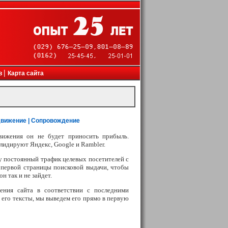
канеры, проекторы, инженерное оборудование
|
в
Карта сайта
движение |
Cопровождение
вижения он не будет приносить прибыль.
лидируют Яндекс, Google и Rambler.
су постоянный трафик целевых посетителей с
 первой страницы поисковой выдачи, чтобы
н так и не зайдет.
ния сайта в соответствии с последними
его тексты, мы выведем его прямо в первую