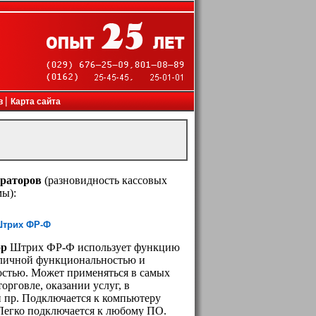
канеры, проекторы, инженерное оборудование
|
в
Карта сайта
траторов
(разновидность кассовых
мы):
Штрих ФР-Ф
ор
Штрих ФР-Ф использует функцию
тличной функциональностью и
остью. Может применяться в самых
орговле, оказании услуг, в
 пр. Подключается к компьютеру
Легко подключается к любому ПО.