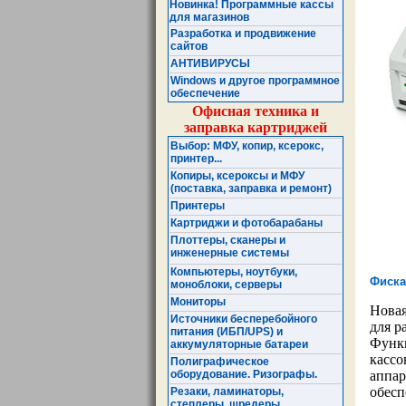
Новинка! Программные кассы
для магазинов
Разработка и продвижение
сайтов
АНТИВИРУСЫ
Windows и другое программное
обеспечение
Офисная техника и
заправка картриджей
Выбор: МФУ, копир, ксерокс,
принтер...
Копиры, ксероксы и МФУ
(поставка, заправка и ремонт)
Принтеры
Картриджи и фотобарабаны
Плоттеры, сканеры и
инженерные системы
Компьютеры, ноутбуки,
Фиска
моноблоки, серверы
Мониторы
Нова
Источники бесперебойного
для р
питания (ИБП/UPS) и
Функц
аккумуляторные батареи
кассо
Полиграфическое
оборудование. Ризографы.
аппар
обесп
Резаки, ламинаторы,
степлеры, шредеры ...