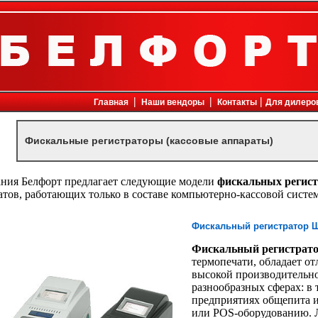
ехника, факсы, принтеры, компьютеры, копиры, копировальные аппараты, кондиционеры, офисная мебель, плоттеры, с
|
|
|
Главная
Наши вендоры
Контакты
Для дилеро
Фискальные регистраторы (кассовые аппараты)
ния Белфорт предлагает следующие модели
фискальных регис
атов, работающих только в составе компьютерно-кассовой систе
Фискальный регистратор 
Фискальный регистрат
термопечати, обладает о
высокой производительн
разнообразных сферах: в т
предприятиях общепита и
или POS-оборудованию. 