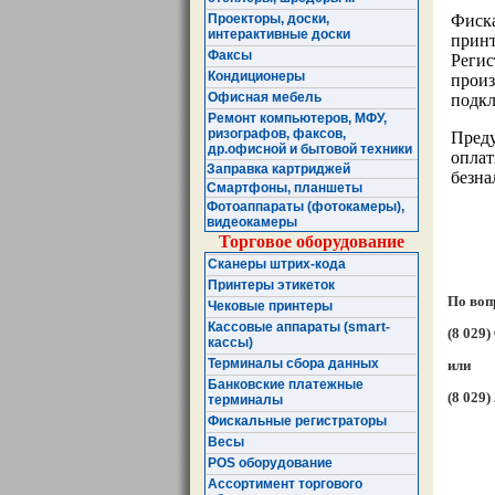
Проекторы, доски,
Фиска
интерактивные доски
принт
Факсы
Регис
Кондиционеры
произ
Офисная мебель
подкл
Ремонт компьютеров, МФУ,
ризографов, факсов,
Преду
др.офисной и бытовой техники
оплат
Заправка картриджей
безна
Смартфоны, планшеты
Фотоаппараты (фотокамеры),
видеокамеры
Торговое оборудование
Сканеры штрих-кода
Принтеры этикеток
По воп
Чековые принтеры
Кассовые аппараты (smart-
(8 029)
кассы)
Терминалы сбора данных
или
Банковские платежные
(8 029)
терминалы
Фискальные регистраторы
Весы
POS оборудование
Ассортимент торгового