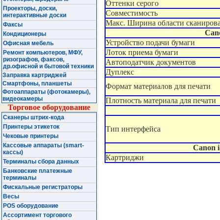
Оттенки серого
Проекторы, доски,
Совместимость
интерактивные доски
Макс. Ширина области сканиров
Факсы
Can
Кондиционеры
Устройство подачи бумаги
Офисная мебель
Лоток приема бумаги
Ремонт компьютеров, МФУ,
ризографов, факсов,
Автоподатчик документов
др.офисной и бытовой техники
Дуплекс
Заправка картриджей
Смартфоны, планшеты
Формат материалов для печати
Фотоаппараты (фотокамеры),
видеокамеры
Плотность материала для печати
Торговое оборудование
Сканеры штрих-кода
Принтеры этикеток
Тип интерфейса
Чековые принтеры
Кассовые аппараты (smart-
Canon
кассы)
Картриджи
Терминалы сбора данных
Банковские платежные
терминалы
Фискальные регистраторы
Весы
POS оборудование
Ассортимент торгового