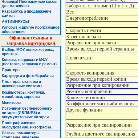
Новинка! Программные кассы
Габариты с лотками (Ш x Г x Д)
для магазинов
Разработка и продвижение
Вес
сайтов
Энергопотребление
АНТИВИРУСЫ
Windows и другое программное
Скорость печати
обеспечение
Качество печати
Офисная техника и
Разрешение при печати
заправка картриджей
Время выхода первой страницы
Выбор: МФУ, копир, ксерокс,
принтер...
Поля печати
Копиры, ксероксы и МФУ
(поставка, заправка и ремонт)
Принтеры
Скорость копирования
Картриджи и фотобарабаны
Время выхода первой копии
Плоттеры, сканеры и
Разрешение при копировании
инженерные системы
Режимы копирования
Компьютеры, ноутбуки,
моноблоки, серверы
Количество копий
Мониторы
Коэффициент масштабирования
Источники бесперебойного
Другие функции
питания (ИБП/UPS) и
аккумуляторные батареи
Полиграфическое
Разрешение при сканировании
оборудование. Ризографы.
Резаки, ламинаторы,
Глубина цветного сканирования
степлеры, шредеры ...