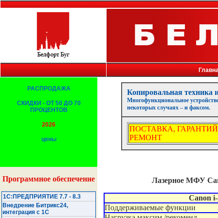
Белфорт, Брест, Беларусь, копировальная техника, факсы, принтеры, компьютеры, копир
Главн
РАСПРОДАЖА
Копировальная техника
Многофункциональное устройство 
СКИДКИ - ОТ 50 ДО 70
некоторых случаях – и факсом.
ПРОЦЕНТОВ
2026
ПОСТАВКА, ГАРАНТИЙ
РЕМОНТ
цены
Программное обеспечение
Лазерное МФУ Can
1С:ПРЕДПРИЯТИЕ 7.7 - 8.3
Canon 
Внедрение Битрикс24,
Поддерживаемые функции
интеграция с 1С
Нагрузка максим./рекоменд.