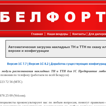
ехника, факсы, принтеры, компьютеры, копиры, копировальные аппараты, кондиционеры, офисная мебель, плоттеры, с
|
|
|
Главная
Наши вендоры
Контакты
Для дилеро
Автоматическая загрузка накладных ТН и ТТН по скану 
версии и конфигурации
Версия 1С 7.7 |
Версия 1С 8.2 |
Доработка существующих конфигурац
 модуль распознавания накладных ТН и ТТН для 1С Предприятие любой
позвонив по телефону (работаем по всей Беларуси)
 223 72 56 (МТС)
 676 25 09 (Velcom).
пециалисты проконсультируют вас по любым вопросам, помогут правильно 