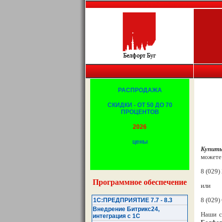
Белфорт, Брест, Беларусь, копировальная т
РАСПРОДАЖА
СКИДКИ - ОТ 50 ДО 70
ПРОЦЕНТОВ
2026
цены
Купить
можете 
8 (029)
Программное обеспечение
или
8 (029)
1С:ПРЕДПРИЯТИЕ 7.7 - 8.3
Внедрение Битрикс24,
Наши с
интеграция с 1С