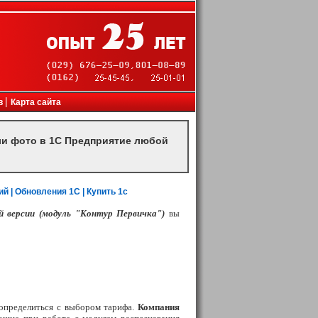
канеры, проекторы, инженерное оборудование
|
в
Карта сайта
или фото в 1С Предприятие любой
ий |
Обновления 1С
|
Купить 1с
 версии (модуль "Контур Первичка")
вы
определиться с выбором тарифа.
Компания