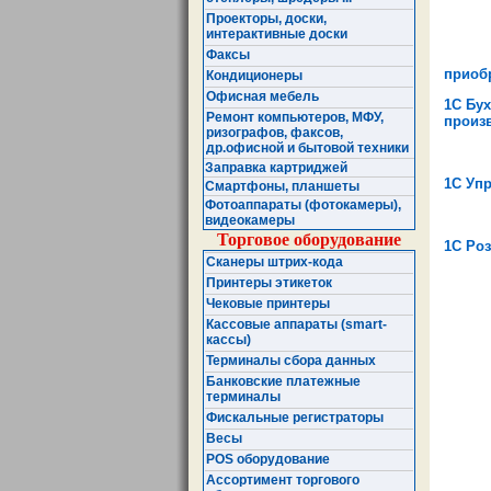
Проекторы, доски,
интерактивные доски
Факсы
приобр
Кондиционеры
Офисная мебель
1С Бух
Ремонт компьютеров, МФУ,
произв
ризографов, факсов,
др.офисной и бытовой техники
Заправка картриджей
1С Упр
Смартфоны, планшеты
Фотоаппараты (фотокамеры),
видеокамеры
Торговое оборудование
1С Роз
Сканеры штрих-кода
Принтеры этикеток
Чековые принтеры
Кассовые аппараты (smart-
кассы)
Терминалы сбора данных
Банковские платежные
терминалы
Фискальные регистраторы
Весы
POS оборудование
Ассортимент торгового