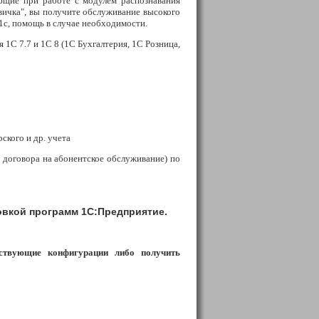
ющие при работе с модулем распознавания
вичка", вы получите обслуживание высокого
1с, помощь в случае необходимости.
1С 7.7 и 1С 8 (1С Бухгалтерия, 1С Розница,
ского и др. учета
 договора на абонентское обслуживание) по
овкой программ 1С:Предприятие.
ествующие конфигурации либо получить