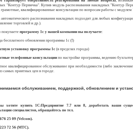
т гарантирует оперативность реагирования на любые вопросы
, возника
ных "Контур Первичка". Купив модуль распознавания накладных "Контур Пер
, грамотные, квалифицированные консультации по вопросам работы с модулем 
 автоматического распознавания накладных подходит для любых конфигурация 
вление торговлей и др.).
ы покупаете
программу 1с у нашей компании вы получаете
:
да бесплатного обновления программы 1с (
!
)
атную установку программы 1с
(в пределах города)
атные телефонные консультации
по настройке программы, ведению бухгалтер
отное квалифицированное обслуживание при необходимости (либо заключение
з самых приятных цен в городе.
нимаемся обслуживанием, поддержкой, обновлением и устан
вы хотите купить 1С:Предприятие 7.7 или 8, доработать ваши сущ
ьтации специалистов, обращайтесь по тел.
 676 25 09 (Velcom).
 223 72 56 (МТС).