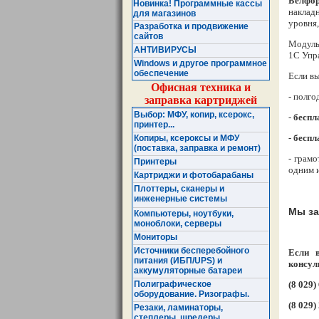
Белфор
Новинка! Программные кассы
наклад
для магазинов
уровня
Разработка и продвижение
сайтов
Модуль
АНТИВИРУСЫ
1С Упра
Windows и другое программное
обеспечение
Если в
Офисная техника и
- полго
заправка картриджей
Выбор: МФУ, копир, ксерокс,
-
беспл
принтер...
-
беспл
Копиры, ксероксы и МФУ
(поставка, заправка и ремонт)
- грам
Принтеры
одним и
Картриджи и фотобарабаны
Плоттеры, сканеры и
инженерные системы
Мы за
Компьютеры, ноутбуки,
моноблоки, серверы
Мониторы
Источники бесперебойного
Если 
питания (ИБП/UPS) и
консул
аккумуляторные батареи
(8 029)
Полиграфическое
оборудование. Ризографы.
(8 029)
Резаки, ламинаторы,
степлеры, шредеры ...