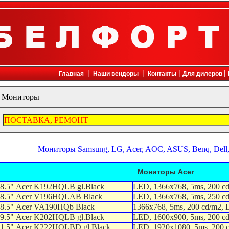
ка, факсы, принтеры, компьютеры, копиры, копировальные аппараты, кондиционеры, офисная мебель, плоттеры, сканер
|
|
|
|
Главная
Наши вендоры
Контакты
Для дилеров
Мониторы
ПОСТАВКА, РЕМОНТ
Мониторы Samsung, LG, Acer, AOC, ASUS, Benq, Dell, 
Мониторы Acer
8.5" Acer K192HQLB gl.Black
LED, 1366x768, 5ms, 200 c
8.5" Acer V196HQLAB Black
LED, 1366x768, 5ms, 250 c
8.5" Acer VA190HQb Black
1366x768, 5ms, 200 cd/m2,
9.5" Acer K202HQLB gl.Black
LED, 1600x900, 5ms, 200 c
1.5" Acer K222HQLBD gl.Black
LED, 1920x1080, 5ms, 200 