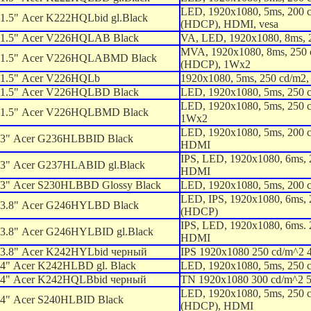
LED, 1920x1080, 5ms, 200 
1.5" Acer K222HQLbid gl.Black
(HDCP), HDMI, vesa
1.5" Acer V226HQLAB Black
VA, LED, 1920x1080, 8ms, 
MVA, 1920x1080, 8ms, 250
21.5" Acer V226HQLABMD Black
(HDCP), 1Wx2
1.5" Acer V226HQLb
1920x1080, 5ms, 250 cd/m2,
1.5" Acer V226HQLBD Black
LED, 1920x1080, 5ms, 250 
LED, 1920x1080, 5ms, 250 
1.5" Acer V226HQLBMD Black
1Wx2
LED, 1920x1080, 5ms, 200
3" Acer G236HLBBID Black
HDMI
IPS, LED, 1920x1080, 6ms,
3" Acer G237HLABID gl.Black
HDMI
3" Acer S230HLBBD Glossy Black
LED, 1920x1080, 5ms, 200 
LED, IPS, 1920x1080, 6ms,
3.8" Acer G246HYLBD Black
(HDCP)
IPS, LED, 1920x1080, 6ms.
3.8" Acer G246HYLBID gl.Black
HDMI
3.8" Acer K242HYLbid черный
IPS 1920x1080 250 cd/m^
4" Acer K242HLBD gl. Black
LED, 1920x1080, 5ms, 250 
4" Acer K242HQLBbid черный
TN 1920x1080 300 cd/m^2
LED, 1920x1080, 5ms, 250 
4" Acer S240HLBID Black
(HDCP), HDMI