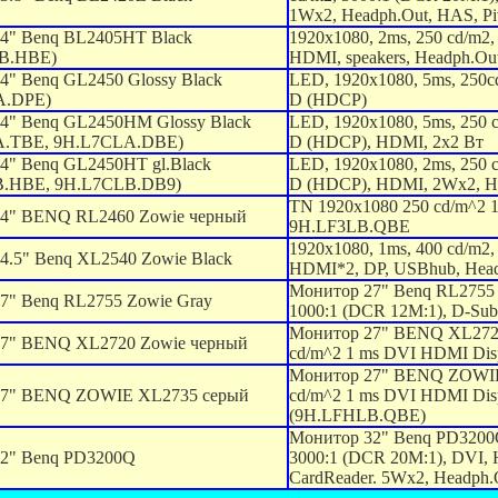
1Wx2, Headph.Out, HAS, Piv
4" Benq BL2405HT Black
1920x1080, 2ms, 250 cd/m2,
B.HBE)
HDMI, speakers, Headph.Out
4" Benq GL2450 Glossy Black
LED, 1920x1080, 5ms, 250c
A.DPE)
D (HDCP)
4" Benq GL2450HM Glossy Black
LED, 1920x1080, 5ms, 250 
A.TBE, 9H.L7CLA.DBE)
D (HDCP), HDMI, 2x2 Вт
4" Benq GL2450HT gl.Black
LED, 1920x1080, 2ms, 250 
B.HBE, 9H.L7CLB.DB9)
D (HDCP), HDMI, 2Wx2, He
TN 1920x1080 250 cd/m^2
4" BENQ RL2460 Zowie черный
9H.LF3LB.QBE
1920x1080, 1ms, 400 cd/m2
4.5" Benq XL2540 Zowie Black
HDMI*2, DP, USBhub, Headp
Монитор 27" Benq RL2755 Z
7" Benq RL2755 Zowie Gray
1000:1 (DCR 12M:1), D-Sub
Монитор 27" BENQ XL2720
7" BENQ XL2720 Zowie черный
cd/m^2 1 ms DVI HDMI Di
Монитор 27" BENQ ZOWIE
27" BENQ ZOWIE XL2735 cерый
cd/m^2 1 ms DVI HDMI Dis
(9H.LFHLB.QBE)
Монитор 32" Benq PD3200Q
2" Benq PD3200Q
3000:1 (DCR 20M:1), DVI, 
CardReader. 5Wx2, Headph.O