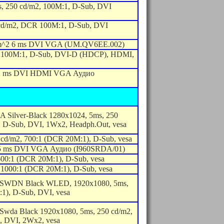
, 250 cd/m2, 100M:1, D-Sub, DVI
cd/m2, DCR 100M:1, D-Sub, DVI
/m^2 6 ms DVI VGA (UM.QV6EE.002)
, 100M:1, D-Sub, DVI-D (HDCP), HDMI,
 2 ms DVI HDMI VGA Аудио
Silver-Black 1280x1024, 5ms, 250
 D-Sub, DVI, 1Wx2, Headph.Out, vesa
cd/m2, 700:1 (DCR 20M:1), D-Sub, vesa
 5 ms DVI VGA Аудио (I960SRDA/01)
600:1 (DCR 20M:1), D-Sub, vesa
 1000:1 (DCR 20M:1), D-Sub, vesa
SWDN Black WLED, 1920x1080, 5ms,
1), D-Sub, DVI, vesa
wda Black 1920x1080, 5ms, 250 cd/m2,
, DVI, 2Wx2, vesa