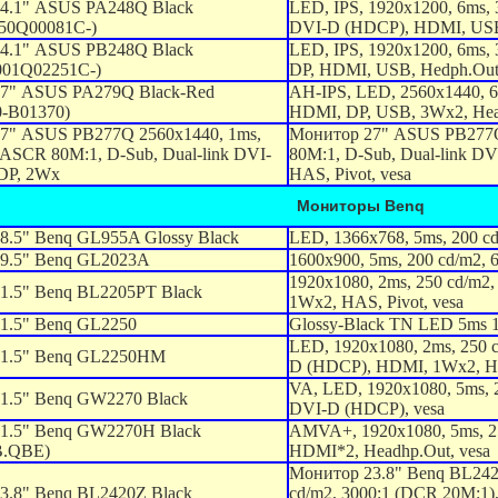
4.1" ASUS PA248Q Black
LED, IPS, 1920x1200, 6ms,
50Q00081C-)
DVI-D (HDCP), HDMI, USB,
4.1" ASUS PB248Q Black
LED, IPS, 1920x1200, 6ms,
01Q02251C-)
DP, HDMI, USB, Hedph.Out
7" ASUS PA279Q Black-Red
AH-IPS, LED, 2560x1440, 6
-B01370)
HDMI, DP, USB, 3Wx2, Hea
7" ASUS PB277Q 2560x1440, 1ms,
Монитор 27" ASUS PB277Q
 ASCR 80M:1, D-Sub, Dual-link DVI-
80M:1, D-Sub, Dual-link D
DP, 2Wx
HAS, Pivot, vesa
Мониторы Benq
8.5" Benq GL955A Glossy Black
LED, 1366x768, 5ms, 200 c
9.5" Benq GL2023A
1600x900, 5ms, 200 cd/m2, 
1920x1080, 2ms, 250 cd/m2,
1.5" Benq BL2205PT Black
1Wx2, HAS, Pivot, vesa
1.5" Benq GL2250
Glossy-Black TN LED 5ms 
LED, 1920x1080, 2ms, 250 
1.5" Benq GL2250HM
D (HDCP), HDMI, 1Wx2, H
VA, LED, 1920x1080, 5ms, 2
1.5" Benq GW2270 Black
DVI-D (HDCP), vesa
1.5" Benq GW2270H Black
AMVA+, 1920x1080, 5ms, 25
B.QBE)
HDMI*2, Headhp.Out, vesa
Монитор 23.8" Benq BL2420
3.8" Benq BL2420Z Black
cd/m2, 3000:1 (DCR 20M:1)