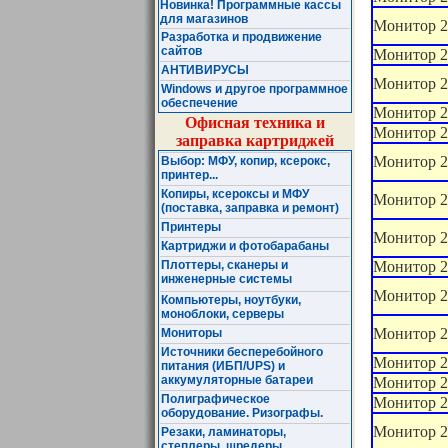
Новинка! Программные кассы
для магазинов
Монитор 2
Разработка и продвижение
сайтов
Монитор 2
АНТИВИРУСЫ
Монитор 
Windows и другое программное
обеспечение
Монитор 2
Офисная техника и
Монитор 2
заправка картриджей
Монитор 2
Выбор: МФУ, копир, ксерокс,
принтер...
Копиры, ксероксы и МФУ
Монитор 2
(поставка, заправка и ремонт)
Принтеры
Монитор 2
Картриджи и фотобарабаны
Монитор 2
Плоттеры, сканеры и
инженерные системы
Монитор 2
Компьютеры, ноутбуки,
моноблоки, серверы
Монитор 2
Мониторы
Источники бесперебойного
Монитор 2
питания (ИБП/UPS) и
аккумуляторные батареи
Монитор 2
Полиграфическое
Монитор 2
оборудование. Ризографы.
Монитор 2
Резаки, ламинаторы,
степлеры, шредеры ...