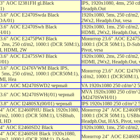
3" AOC I2381FH gl.Black
IPS, 1920x1080, 4ms, 250 
1)
Headph.Out
3.6" AOC E2470Swda Black
1920x1080, 5ms, 250 cd/m2,
DA/01)
2Wx2, Headph.Out, vesa
3.6" AOC E2470Swh Black
1920x1080, 1ms, 250 cd/m2,
/01)
HDMI, 2Wx2, Headph.Out, 
3.6" AOC E2475PWJ Black
Монитор 23.6" AOC E2475P
 2ms, 250 cd/m2, 1000:1 (DCR 50M:1),
1000:1 (DCR 50M:1), D-Su
I, HDMI, 2W
Pivot, vesa
3.6" AOC E2475SWJ Black
1920x1080, 2ms, 250 cd/m2,
/01)
HDMI, 2Wx2, Headph.Out, 
3.6" AOC I2476VWM Black IPS,
Монитор 23.6" AOC I2476V
 5ms, 250 cd/m2, 1000:1 (DCR50M:1),
cd/m2, 1000:1 (DCR50M:1),
MI, Hea
23.6" AOC M2470SWD2 черный
VA 1920x1080 250 cd/m^2
MVA 1920x1080 250 cd/m^
3.6" AOC M2470SWH(/01) черный
(M2470SWH/01)
3.8" AOC I2480SX(00/01) черный
IPS 1920x1080 250 cd/m^2 
4" AOC E2460PHU Black 1920x1080,
Монитор 24" AOC E2460PHU
d/m2, 1000:1 (DCR 50M:1), USBhub,
1000:1 (DCR 50M:1), USBh
I, HD
Headph.Out, HAS, Pivot, ve
4" AOC E2460SD2 Black
1920x1080, 1ms, 250 cd/m2,
4" AOC E2460SH Black 1920x1080,
Монитор 24" AOC E2460SH 
d/m2, 1000:1 (DCR 20M:1), D-Sub,