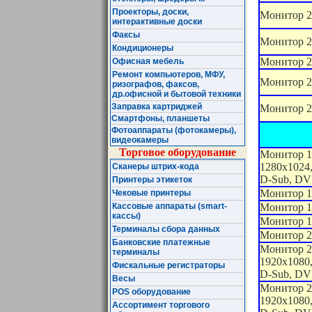
Проекторы, доски,
Монитор 
интерактивные доски
Факсы
Монитор 2
Кондиционеры
Монитор 2
Офисная мебель
Ремонт компьютеров, МФУ,
Монитор 2
ризографов, факсов,
др.офисной и бытовой техники
Заправка картриджей
Монитор 2
Смартфоны, планшеты
Фотоаппараты (фотокамеры),
видеокамеры
Торговое оборудование
Монитор 1
1280x1024,
Сканеры штрих-кода
D-Sub, DV
Принтеры этикеток
Монитор 1
Чековые принтеры
Монитор 
Кассовые аппараты (smart-
кассы)
Монитор 1
Терминалы сбора данных
Монитор 2
Банковские платежные
Монитор 
терминалы
1920x1080,
Фискальные регистраторы
D-Sub, DVI
Весы
Монитор 2
POS оборудование
1920x1080,
Ассортимент торгового