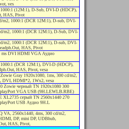
ot, ves
 1000:1 (12M:1), D-Sub, DVI-D (HDCP),
, HAS, Pivot
d/m2, 1000:1 (DCR 12M:1), D-sub, DVI-
cd/m2, 1000:1 (DCR 12M:1), D-Sub, DVI-
cd/m2, 1000:1 (DCR 12M:1), D-sub, DVI-
adph.Out, HAS, Pivot
 1 ms DVI HDMI VGA Аудио
, 1000:1 (DCR 12M:1), DVI-D (HDCP),
h.Out, HAS, Pivot, vesa
owie Gray 1920x1080, 1ms, 300 cd/m2,
, DVI, HDMI*2, 1Wx2, vesa
 Zowie черный TN 1920x1080 300
splayPort VGA USB (9H.LEWLB.RBE)
 XL2735 cерый TN 2560x1440 270
playPort USB Аудио 9H.L
 VA, 2560x1440, 4ms, 300 cd/m2,
HDMI, DP, mini DP, UDBhub,
ut, HAS, Pivot,