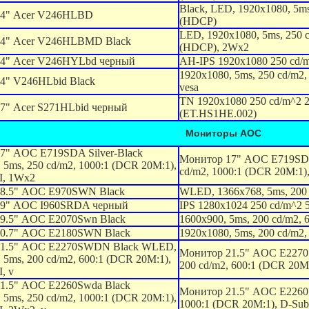
Black, LED, 1920x1080, 5ms
24" Acer V246HLBD
(HDCP)
LED, 1920x1080, 5ms, 250 
4" Acer V246HLBMD Black
(HDCP), 2Wx2
4" Acer V246HYLbd черный
AН-IPS 1920x1080 250 cd
1920x1080, 5ms, 250 cd/m2
4" V246HLbid Black
vesa
TN 1920x1080 250 cd/m^2
7" Acer S271HLbid черный
(ET.HS1HE.002)
Мониторы AOC
7" AOC E719SDA Silver-Black
Монитор 17" AOC E719SDA 
 5ms, 250 cd/m2, 1000:1 (DCR 20M:1),
cd/m2, 1000:1 (DCR 20M:1),
I, 1Wx2
8.5" AOC E970SWN Black
WLED, 1366x768, 5ms, 200 
19" AOC I960SRDA черный
IPS 1280x1024 250 cd/m^2
9.5" AOC E2070Swn Black
1600x900, 5ms, 200 cd/m2, 
0.7" AOC E2180SWN Black
1920x1080, 5ms, 200 cd/m2,
21.5" AOC E2270SWDN Black WLED,
Монитор 21.5" AOC E2270
 5ms, 200 cd/m2, 600:1 (DCR 20M:1),
200 cd/m2, 600:1 (DCR 20M:
, v
1.5" AOC E2260Swda Black
Монитор 21.5" AOC E2260S
 5ms, 250 cd/m2, 1000:1 (DCR 20M:1),
1000:1 (DCR 20M:1), D-Sub