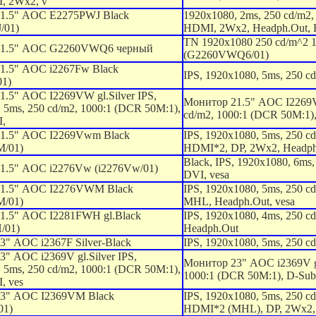
, 2Wx2, v
1.5" AOC E2275PWJ Black
1920x1080, 2ms, 250 cd/m2,
/01)
HDMI, 2Wx2, Headph.Out, H
TN 1920x1080 250 cd/m^2 
21.5" AOC G2260VWQ6 черный
(G2260VWQ6/01)
1.5" AOC i2267Fw Black
IPS, 1920x1080, 5ms, 250 c
01)
.5" AOC I2269VW gl.Silver IPS,
Монитор 21.5" AOC I2269VW
 5ms, 250 cd/m2, 1000:1 (DCR 50M:1),
cd/m2, 1000:1 (DCR 50M:1),
I,
1.5" AOC I2269Vwm Black
IPS, 1920x1080, 5ms, 250 c
/01)
HDMI*2, DP, 2Wx2, Headph.
Black, IPS, 1920x1080, 6ms
1.5" AOC i2276Vw (i2276Vw/01)
DVI, vesa
1.5" AOC I2276VWM Black
IPS, 1920x1080, 5ms, 250 
/01)
MHL, Headph.Out, vesa
1.5" AOC I2281FWH gl.Black
IPS, 1920x1080, 4ms, 250 
/01)
Headph.Out
" AOC i2367F Silver-Black
IPS, 1920x1080, 5ms, 250 c
" AOC i2369V gl.Silver IPS,
Монитор 23" AOC i2369V gl.
 5ms, 250 cd/m2, 1000:1 (DCR 50M:1),
1000:1 (DCR 50M:1), D-Sub
, ves
3" AOC I2369VM Black
IPS, 1920x1080, 5ms, 250 c
01)
HDMI*2 (MHL), DP, 2Wx2, 