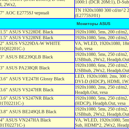
1000:1 (DCR 20M:1), D-Sub
, 2Wx2,
TN 1920x1080 300 cd/m^2
7" AOC E2775SJ черный
(E2775SJ/01)
Мониторы ASUS
1.5" ASUS VS228DE Black
1920x1080, 5ms, 200 cd/m2
1.5" ASUS VS228NE Black
1920x1080, 5ms, 200 cd/m2
22" ASUS VS229DA-W WHITE
VA, WLED, 1920x1080, 18ms
01Q02201C-)
Sub, vesa
1920x1080, 5ms, 250 cd/m2
23" ASUS BE239QLB Black
USBhub, 2Wx2, Headph.Out,
1920x1080, 6ms, 250 cd/m2
3" ASUS PA238QR Black
USBhub, 2Wx2, Headph.Out,
LED, 1920x1080, 2ms, 300 
3.6" ASUS VE247H Glossy Black
DVI-D (HDCP), HDMI, 1Wx
1920x1080, 2ms, 250 cd/m2
3.6" ASUS VS247HR Black
Headph.Out, vesa
3.6" ASUS VS247NR Black
1920x1080, 5ms, 250 cd/m2
1T02211C-)
(HDCP), Headph.Out, vesa
1920x1080, 5ms, 250 cd/m2
3.8" ASUS BE249QLB Black
USBhub, 2Wx2, Headph.Out,
24" ASUS VN247HA Black
VA, WLED, 1920x1080, 5ms,
01T02271C-)
Sub, HDMI*2, 2Wx2, Headph