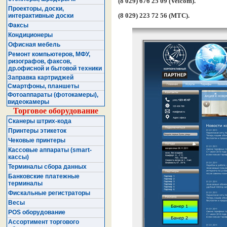
(8 029) 676 25 09 (Velcom).
Проекторы, доски,
(8 029) 223 72 56 (МТС).
интерактивные доски
Факсы
Кондиционеры
Офисная мебель
Ремонт компьютеров, МФУ,
ризографов, факсов,
др.офисной и бытовой техники
Заправка картриджей
Смартфоны, планшеты
Фотоаппараты (фотокамеры),
видеокамеры
Торговое оборудование
Сканеры штрих-кода
Принтеры этикеток
Чековые принтеры
Кассовые аппараты (smart-
кассы)
Терминалы сбора данных
Банковские платежные
терминалы
Фискальные регистраторы
Весы
POS оборудование
Ассортимент торгового