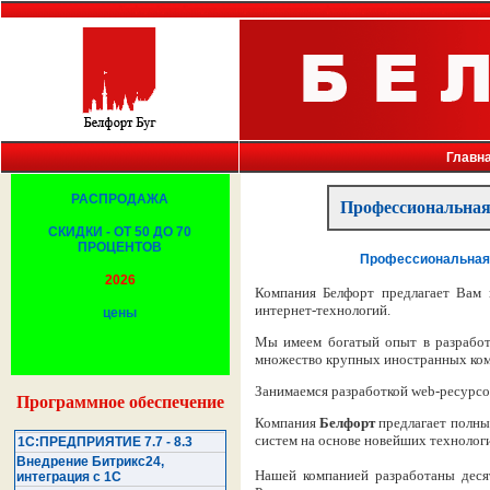
Белфорт, Брест, Беларусь, копировальная техника, факсы, принтеры, компьютеры, копир
Главн
РАСПРОДАЖА
Профессиональная
СКИДКИ - ОТ 50 ДО 70
ПРОЦЕНТОВ
Профессиональная 
2026
Компания Белфорт предлагает Вам 
интернет-технологий.
цены
Мы имеем богатый опыт в разработ
множество крупных иностранных ком
Занимаемся разработкой web-ресурсо
Программное обеспечение
Компания
Белфорт
предлагает полный
систем на основе новейших технолог
1С:ПРЕДПРИЯТИЕ 7.7 - 8.3
Внедрение Битрикс24,
Нашей компанией разработаны десят
интеграция с 1С